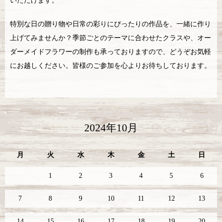
いただけます。
特別な日の贈り物や日常の彩りにぴったりの作品を、一緒に作り
上げてみませんか？季節ごとのテーマに合わせたクラスや、オー
ダーメイドフラワーの制作も承っておりますので、どうぞお気軽
にお越しください。皆様のご参加を心よりお待ちしております。
2024年10月
月
火
水
木
金
土
日
1
2
3
4
5
6
7
8
9
10
11
12
13
14
15
16
17
18
19
20